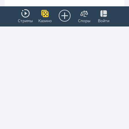
Tom Horn
Стримы
Казино
Споры
Войти
Wazdan
Yggdrasil
Gold Train
Категория :
Слоты
Copyright ©GAD.BET