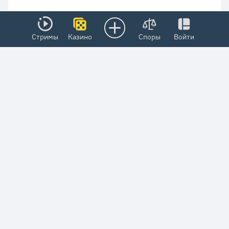
Tom Horn
Стримы
Казино
Споры
Войти
Wazdan
Yggdrasil
Voodoo Magic
Категория :
Слоты
Copyright ©GAD.BET