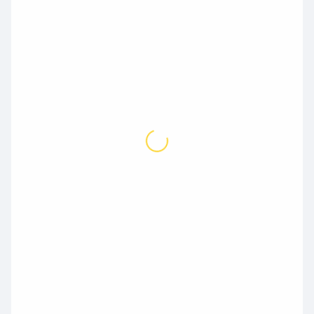
Habanero
Рыбалка
Igrosoft
Kagaming
Kalamba
Lucky
Lucky Streak
Mancala
Mascot
MrSlotty